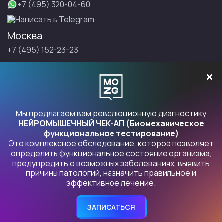
+7 (495) 320-04-60
Написать в Telegram
Москва
+7 (495) 152-23-23
Санкт-Петербург
+7 (495) 152-23-23
Записаться на Правку
Мы предлагаем вам революционную диагностику
НЕЙРОМЫШЕЧНЫЙ ЧЕК-АП (Биомеханическое
функциональное тестирование)
Это комплексное обследование, которое позволяет
Продукты Правка
определить функциональное состояние организма,
предупредить о возможных заболеваниях, выявить
причины патологий, назначить правильное и
Политика конфиденциальности
. Индивидуальный
эффективное лечение.
предприниматель БУРЛАКОВСКИЙ ИЛЬЯ ЮРЬЕВИЧ, 109472,
Москва, Волгоградский пр-кт, 164, корп. 2, кв. 89 ОГРНИП
306770000387024, ИНН 772153784247
ЗАПИСАТЬСЯ