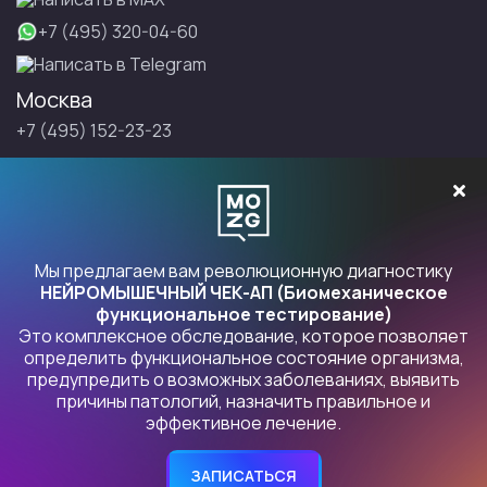
+7 (495) 320-04-60
Написать в Telegram
Москва
+7 (495) 152-23-23
Санкт-Петербург
+7 (495) 152-23-23
Записаться на Правку
Мы предлагаем вам революционную диагностику
НЕЙРОМЫШЕЧНЫЙ ЧЕК-АП (Биомеханическое
функциональное тестирование)
Это комплексное обследование, которое позволяет
Продукты Правка
определить функциональное состояние организма,
предупредить о возможных заболеваниях, выявить
причины патологий, назначить правильное и
Политика конфиденциальности
. Индивидуальный
эффективное лечение.
предприниматель БУРЛАКОВСКИЙ ИЛЬЯ ЮРЬЕВИЧ, 109472,
Москва, Волгоградский пр-кт, 164, корп. 2, кв. 89 ОГРНИП
306770000387024, ИНН 772153784247
ЗАПИСАТЬСЯ