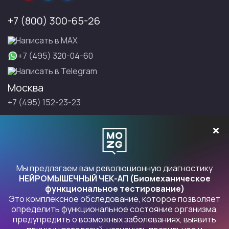
+7 (800) 300-65-26
Написать в МАХ
+7 (495) 320-04-60
Написать в Telegram
Москва
+7 (495) 152-23-23
Санкт-Петербург
+7 (495) 152-23-23
Записаться на Правку
Мы предлагаем вам революционную диагностику
НЕЙРОМЫШЕЧНЫЙ ЧЕК-АП (Биомеханическое
функциональное тестирование)
Это комплексное обследование, которое позволяет
Продукты Правка
определить функциональное состояние организма,
предупредить о возможных заболеваниях, выявить