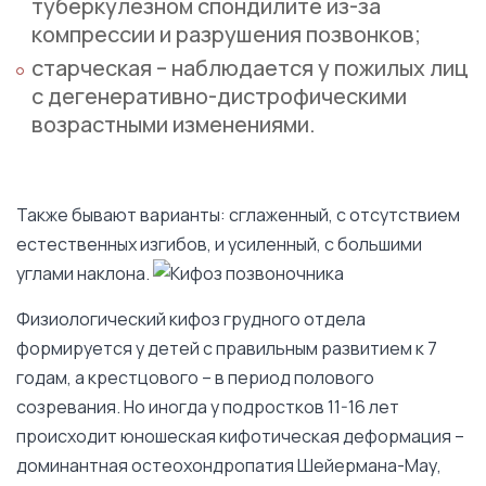
туберкулезном спондилите из-за
компрессии и разрушения позвонков;
старческая – наблюдается у пожилых лиц
с дегенеративно-дистрофическими
возрастными изменениями.
Также бывают варианты: сглаженный, с отсутствием
естественных изгибов, и усиленный, с большими
углами наклона.
Физиологический кифоз грудного отдела
формируется у детей с правильным развитием к 7
годам, а крестцового – в период полового
созревания. Но иногда у подростков 11-16 лет
происходит юношеская кифотическая деформация –
доминантная остеохондропатия Шейермана-Мау,