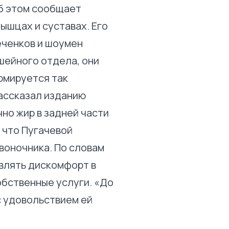
Об этом сообщает
ышцах и суставах. Его
еченков и шоумен
шейного отдела, они
рмируется так
рассказал изданию
но жир в задней части
 что Пугачевой
воночника. По словам
авлять дискомфорт в
обственные услуги. «До
с удовольствием ей