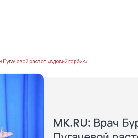
лы Пугачевой растет «вдовий горбик»
MK.RU: Врач Бу
Пугачевой раст