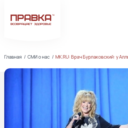
Главная
СМИ о нас
MK.RU: Врач Бурлаковский: у Ал