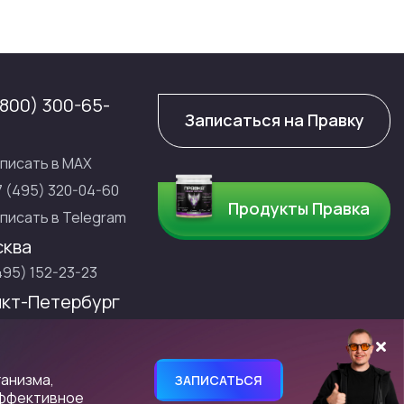
(800) 300-65-
Записаться на Правку
писать в МАХ
7 (495) 320-04-60
Продукты Правка
писать в Telegram
ква
495) 152-23-23
кт-Петербург
495) 152-23-23
ий пр-кт, 164, корп. 2, кв. 89 ОГРНИП 306770000387024, ИНН
анизма,
ЗАПИСАТЬСЯ
эффективное