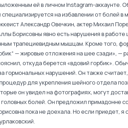
ыложенным ей в личном Instagram-аккаунте. 
 специализируется на избавлении от болей в м
ккеист Александр Овечкин, актер Михаил Пор
Аллы Борисовны явно есть нарушения в работе 
нным трапециевидным мышцам. Кроме того, фо
рбик“ — жировые отложения на шее сзади», — 
пояснил, откуда берется «вдовий горбик». Обыч
за гормональных нарушений. Он также считает,
процедур для укрепления шейного отдела поз
которые он увидел на фотографиях, могут дост
 головных болей. Он предложил примадонне с
рисовна пока не доехала. Но если приедет, я 
урлаковский.