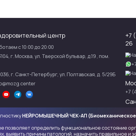
здоровительный центр
+7 
26
ботаем с 10:00 до 20:00
На
3104, г. Москва, ул. Тверской бульвар, д.19 , пом.
+
На
1036, г. Санкт-Петербург, ул. Полтавская, д. 5/29Б
Мос
fo@mozg.center
+7 (
Сан
+7 (
агностику
НЕЙРОМЫШЕЧНЫЙ ЧЕК-АП (Биомеханическое
тель БУРЛАКОВСКИЙ ИЛЬЯ ЮРЬЕВИЧ, 109472, Москва, Волгоградск
ое позволяет определить функциональное состояние орг
772153784247
х, выявить причины патологий, назначить правильное и 