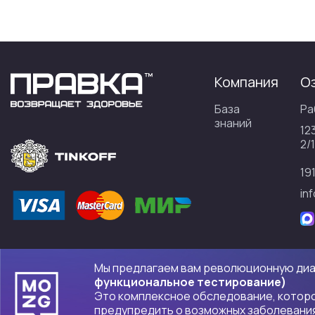
Компания
О
База
Ра
знаний
12
2/1
19
in
Мы предлагаем вам революционную ди
функциональное тестирование)
Политика конфиденциальности
. Индивидуальный предпринима
Это комплексное обследование, котор
предупредить о возможных заболевания