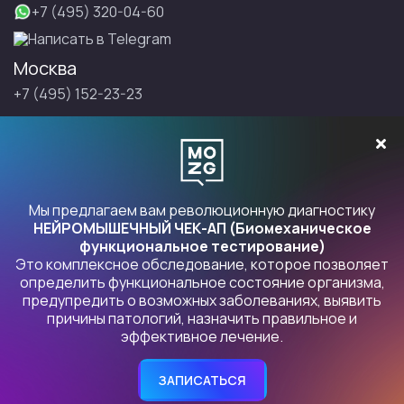
+7 (495) 320-04-60
Написать в Telegram
Москва
+7 (495) 152-23-23
Санкт-Петербург
+7 (495) 152-23-23
Записаться на Правку
Мы предлагаем вам революционную диагностику
НЕЙРОМЫШЕЧНЫЙ ЧЕК-АП (Биомеханическое
функциональное тестирование)
Это комплексное обследование, которое позволяет
Продукты Правка
определить функциональное состояние организма,
предупредить о возможных заболеваниях, выявить
причины патологий, назначить правильное и
Политика конфиденциальности
. Индивидуальный
эффективное лечение.
предприниматель БУРЛАКОВСКИЙ ИЛЬЯ ЮРЬЕВИЧ, 109472,
Москва, Волгоградский пр-кт, 164, корп. 2, кв. 89 ОГРНИП
306770000387024, ИНН 772153784247
ЗАПИСАТЬСЯ