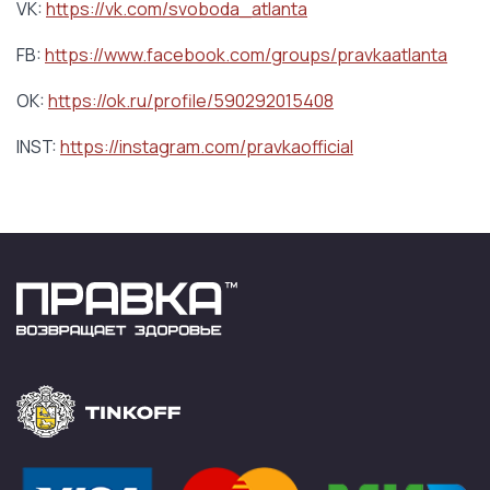
VK:
https://vk.com/svoboda_atlanta
FB:
https://www.facebook.com/groups/pravkaatlanta
OK:
https://ok.ru/profile/590292015408
INST:
https://instagram.com/pravkaofficial