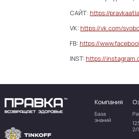
САЙТ:
https://pravkaatl
VK:
https://vk.com/svob
FB:
https://www.faceboo
INST:
https://instagram.
Компания
О
База
Ра
знаний
12
2/1