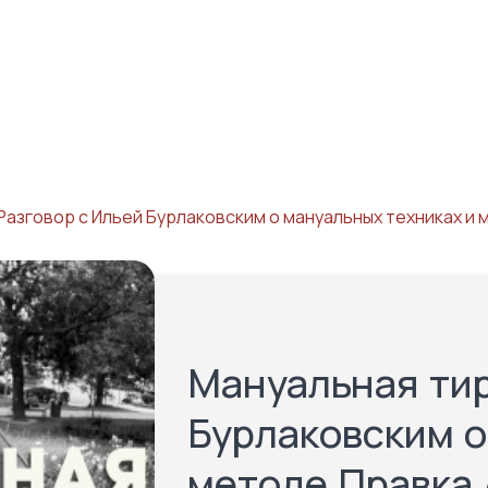
 Разговор с Ильей Бурлаковским о мануальных техниках и
Мануальная тир
Бурлаковским о
методе Правка 