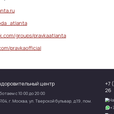
anta.ru
oda_atlanta
k.com/groups/pravkaatlanta
com/pravkaofficial
здоровительный центр
+7 
26
ботаем с 10:00 до 20:00
На
3104, г. Москва, ул. Тверской бульвар, д.19 , пом.
+