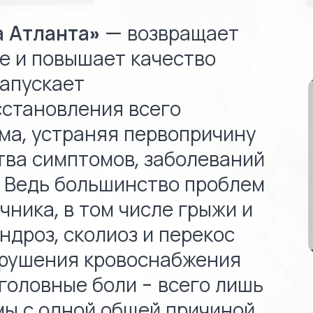
а Атланта»
— возвращает
е и повышает качество
запускает
становления всего
ма, устраняя первопричину
ва симптомов, заболеваний
. Ведь большинство проблем
чника, в том числе грыжи и
ндроз, сколиоз и перекос
арушения кровоснабжения
 головные боли - всего лишь
ы с одной общей причиной.