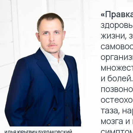
«Правк
здоровь
жизни, 
самовос
организ
множест
и болей
позвоно
остеохо
таза, н
мозга и
симптом
ИЛЬЯ ЮРЬЕВИЧ БУРЛАКОВСКИЙ