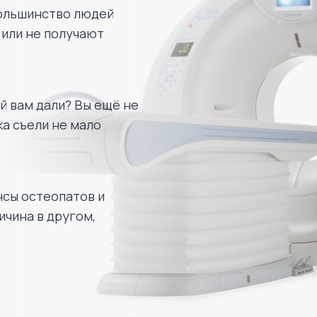
большинство людей
 или не получают
й вам дали? Вы ещё не
ка съели не мало
нсы остеопатов и
чина в другом,