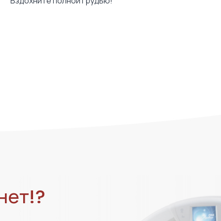
Вздохните полной грудью!
нет!?