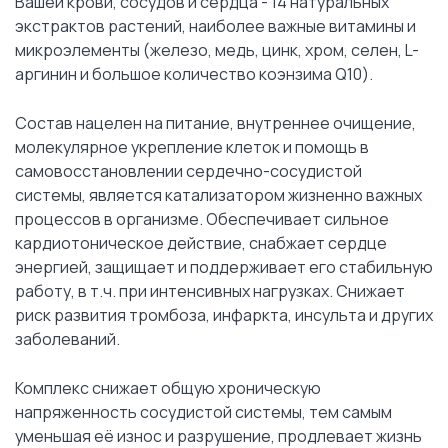
Вашей крови, сосудов и сердца - 14 натуральных
экстрактов растений, наиболее важные витамины и
микроэлементы (железо, медь, цинк, хром, селен, L-
аргинин и большое количество коэнзима Q10).
Состав нацелен на питание, внутреннее очищение,
молекулярное укрепление клеток и помощь в
самовосстановлении сердечно-сосудистой
системы, является катализатором жизненно важных
процессов в организме. Обеспечивает сильное
кардиотоническое действие, снабжает сердце
энергией, защищает и поддерживает его стабильную
работу, в т.ч. при интенсивных нагрузках. Снижает
риск развития тромбоза, инфаркта, инсульта и других
заболеваний.
Комплекс снижает общую хроническую
напряженность сосудистой системы, тем самым
уменьшая её износ и разрушение, продлевает жизнь