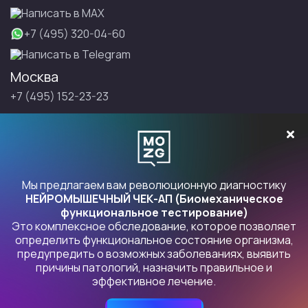
Написать в МАХ
+7 (495) 320-04-60
Написать в Telegram
Москва
+7 (495) 152-23-23
Санкт-Петербург
+7 (495) 152-23-23
Записаться на Правку
Мы предлагаем вам революционную диагностику
НЕЙРОМЫШЕЧНЫЙ ЧЕК-АП (Биомеханическое
функциональное тестирование)
Это комплексное обследование, которое позволяет
Продукты Правка
определить функциональное состояние организма,
предупредить о возможных заболеваниях, выявить
причины патологий, назначить правильное и
Политика конфиденциальности
. Индивидуальный
эффективное лечение.
предприниматель БУРЛАКОВСКИЙ ИЛЬЯ ЮРЬЕВИЧ, 109472,
Москва, Волгоградский пр-кт, 164, корп. 2, кв. 89 ОГРНИП