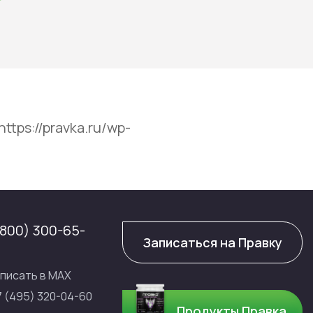
tps://pravka.ru/wp-
(800) 300-65-
Записаться на Правку
писать в МАХ
7 (495) 320-04-60
Продукты Правка