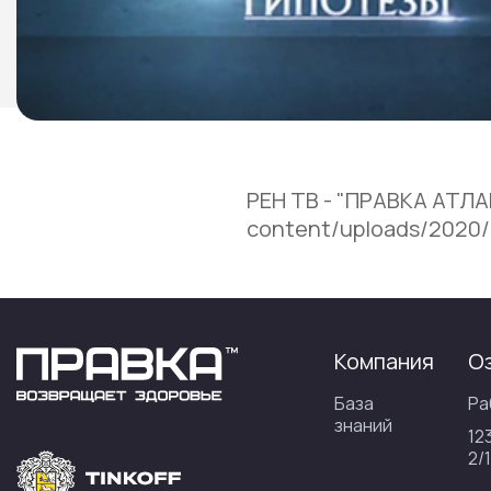
РЕН ТВ - "ПРАВКА АТЛАН
content/uploads/2020/1
Компания
О
База
Ра
знаний
12
2/1