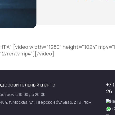
ТА" [video width="1280" height="1024" mp4="ht
2/rentv.mp4"][/video]
здоровительный центр
+7 
26
ботаем с 10:00 до 20:00
На
3104, г. Москва, ул. Тверской бульвар, д.19 , пом.
+