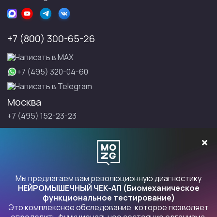
+7 (800) 300-65-26
Написать в МАХ
+7 (495) 320-04-60
Написать в Telegram
Москва
+7 (495) 152-23-23
Санкт-Петербург
+7 (495) 152-23-23
Записаться на Правку
Мы предлагаем вам революционную диагностику
НЕЙРОМЫШЕЧНЫЙ ЧЕК-АП (Биомеханическое
функциональное тестирование)
Это комплексное обследование, которое позволяет
Продукты Правка