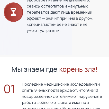
сеансы остеопатов и манульных
терапевтов дают лишь временный
эффект — значит причина в другом,
«специалисты» её не знают и не
умеют устранять.
Мы знаем где
корень зла!
01
Последние медицинские исследования и
опыты учёных подтверждают, что 9 из 10
новорождённых детей имеют нарушения в
работе шейного отдела, а именно в
затылочном суставе. Во время родов при