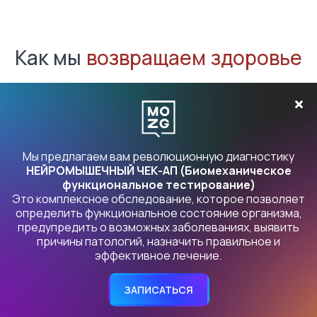
Как мы
возвращаем здоровье
Мое образование -
реабилитолог
Мы предлагаем вам революционную диагностику
Для меня важно быть честным, не давать людям корявую
НЕЙРОМЫШЕЧНЫЙ ЧЕК-АП (Биомеханическое
функциональное тестирование)
информацию и самому находиться в правде
Это комплексное обследование, которое позволяет
относительно того, что и как я делаю. Я общаюсь со
определить функциональное состояние организма,
специалистами разного профиля, врачами -
предупредить о возможных заболеваниях, выявить
неврологами, мануальными терапевтами, кинезиологами,
причины патологий, назначить правильное и
остеопатами, реабилитологами. Отметая разногласия и
эффективное лечение.
собирая закономерности в знаниях специалистов, я
формирую для себя объективную картину здоровья
ЗАПИСАТЬСЯ
человека. Я продолжаю учиться, посещаю курсы и