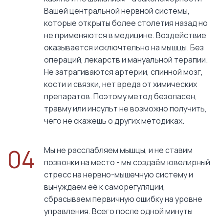
Вашей центральной нервной системы,
которые открыты более столетия назад но
не применяются в медицине. Воздействие
оказывается исключтельно на мышцы. Без
операций, лекарств и мануальной терапии.
Не затрагиваются артерии, спинной мозг,
кости и связки, нет вреда от химических
препаратов. Поэтому метод безопасен,
травму или инсульт не возможно получить,
чего не скажешь о других методиках.
04
Мы не расслабляем мышцы, и не ставим
позвонки на место - мы создаём ювелирный
стресс на нервно-мышечную систему и
вынуждаем её к саморегуляции,
сбрасываем первичную ошибку на уровне
управления. Всего после одной минуты