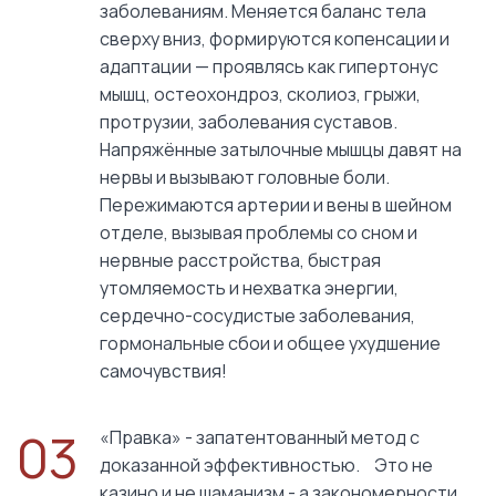
заболеваниям. Меняется баланс тела
сверху вниз, формируются копенсации и
адаптации — проявлясь как гипертонус
мышц, остеохондроз, сколиоз, грыжи,
протрузии, заболевания суставов.
Напряжённые затылочные мышцы давят на
нервы и вызывают головные боли.
Пережимаются артерии и вены в шейном
отделе, вызывая проблемы со сном и
нервные расстройства, быстрая
утомляемость и нехватка энергии,
сердечно-сосудистые заболевания,
гормональные сбои и общее ухудшение
самочувствия!
03
«Правка» - запатентованный метод с
доказанной эффективностью. Это не
казино и не шаманизм - а закономерности