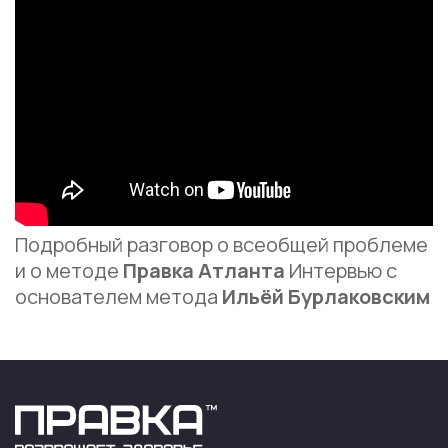
Подробный разговор о всеобщей проблеме
и о методе
Правка Атланта
Интервью с
основателем метода
Ильёй Бурлаковским