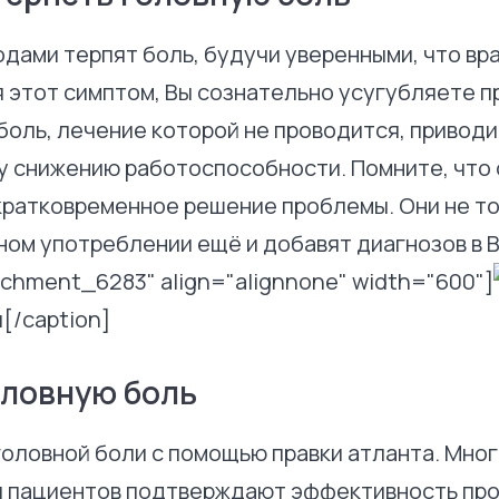
дами терпят боль, будучи уверенными, что вра
я этот симптом, Вы сознательно усугубляете 
боль, лечение которой не проводится, привод
му снижению работоспособности. Помните, чт
кратковременное решение проблемы. Они не тол
нном употреблении ещё и добавят диагнозов в
tachment_6283" align="alignnone" width="600"]
[/caption]
оловную боль
оловной боли с помощью правки атланта. Мно
 пациентов подтверждают эффективность про