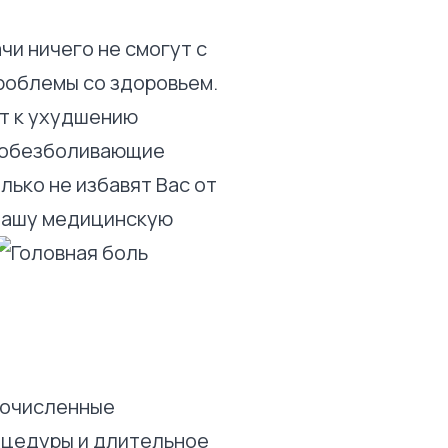
чи ничего не смогут с
проблемы со здоровьем.
ит к ухудшению
о обезболивающие
ько не избавят Вас от
 Вашу медицинскую
гочисленные
цедуры и длительное