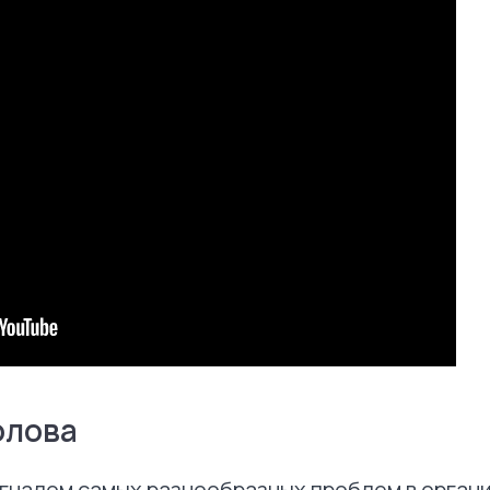
олова
гналом самых разнообразных проблем в орган