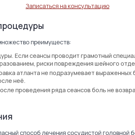
Записаться на консультацию
процедуры
 множество преимуществ:
уры. Если сеансы проводит грамотный специа
азованием, риски повреждения шейного отде
равка атланта не подразумевает выраженных 
осле неё.
После проведения ряда сеансов боль не возвр
ния
пасный способ лечения сосудистой головной бо