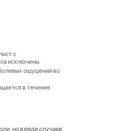
лист с
ла исключены.
болевых ощущений во
ащается в течение
ли, но в ряде случаев