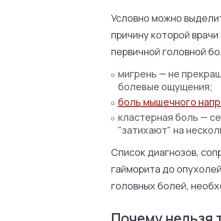
Условно можно выделит
причину которой врачи
первичной головной бол
мигрень — не прекра
болевые ощущения;
боль мышечного нап
кластерная боль — с
"затихают" на нескол
Список диагнозов, соп
гайморита до опухолей
головных болей, необх
Почему нельзя 