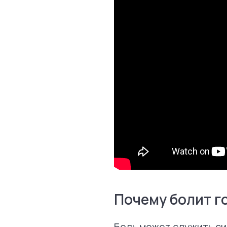
Почему болит г
Боль может служить си