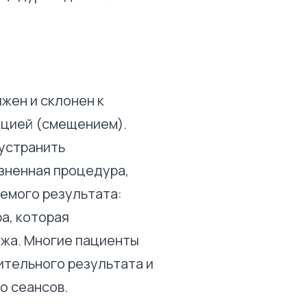
жен и склонен к
ацией (смещением).
устранить
зненная процедура,
аемого результата:
а, которая
ажа. Многие пациенты
ительного результата и
о сеансов.