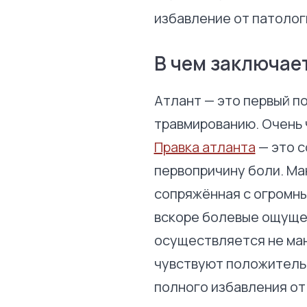
избавление от патолог
В чем заключае
Атлант — это первый п
травмированию. Очень 
Правка атланта
— это с
первопричину боли. Ма
сопряжённая с огромны
вскоре болевые ощущен
осуществляется не ман
чувствуют положительн
полного избавления о