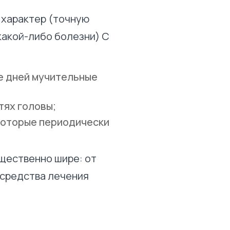
 характер (точную
какой-либо болезни) С
е дней мучительные
тях головы;
которые периодически
щественно шире: от
 средства лечения