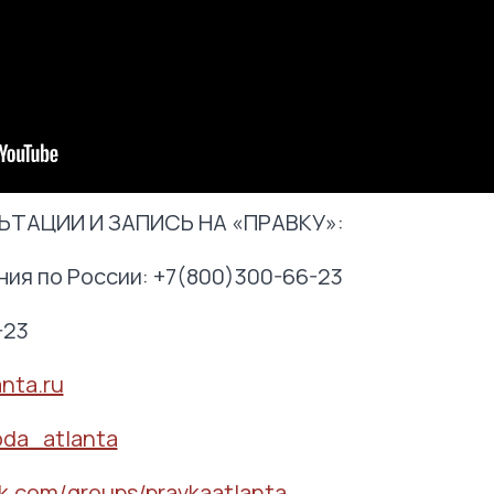
ТАЦИИ И ЗАПИСЬ НА «ПРАВКУ»:
ния по России: +7(800)300-66-23
-23
anta.ru
oda_atlanta
k.com/groups/pravkaatlanta