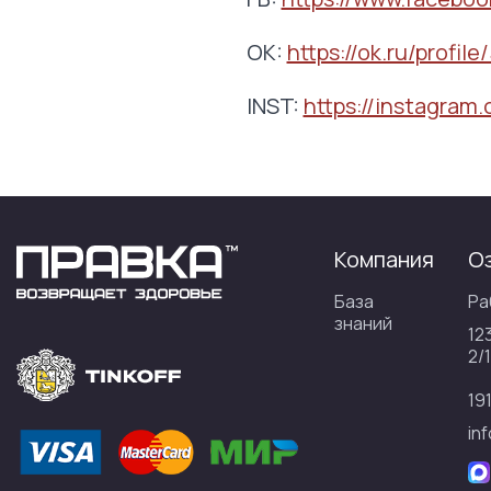
OK:
https://ok.ru/profi
INST:
https://instagram.
Компания
О
База
Ра
знаний
12
2/1
19
in