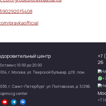
le/590292015408
com/pravkaofficial
здоровительный центр
+7 
26
ботаем с 10:00 до 20:00
На
3104, г. Москва, ул. Тверской бульвар, д.19 , пом.
+
На
1036, г. Санкт-Петербург, ул. Полтавская, д. 5/29Б
Мос
fo@mozg.center
+7 (