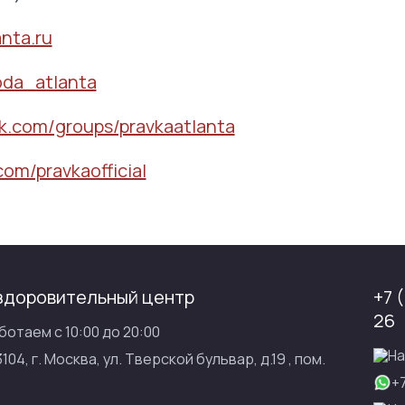
anta.ru
oda_atlanta
k.com/groups/pravkaatlanta
com/pravkaofficial
здоровительный центр
+7 
26
ботаем с 10:00 до 20:00
На
3104, г. Москва, ул. Тверской бульвар, д.19 , пом.
+