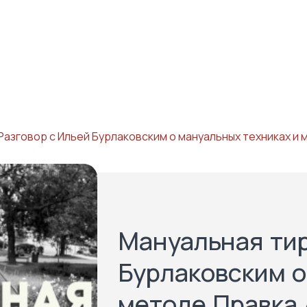
 Разговор с Ильей Бурлаковским о мануальных техниках и
Мануальная тир
Бурлаковским о
методе Правка 