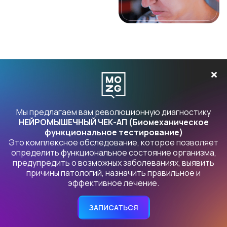
Как мы
возвращаем здоровье
Мы предлагаем вам революционную диагностику
НЕЙРОМЫШЕЧНЫЙ ЧЕК-АП (Биомеханическое
Мое образование -
функциональное тестирование)
реабилитолог
Это комплексное обследование, которое позволяет
определить функциональное состояние организма,
предупредить о возможных заболеваниях, выявить
Для меня важно быть честным, не давать людям корявую
причины патологий, назначить правильное и
эффективное лечение.
информацию и самому находиться в правде
относительно того, что и как я делаю. Я общаюсь со
специалистами разного профиля, врачами -
ЗАПИСАТЬСЯ
неврологами, мануальными терапевтами, кинезиологами,