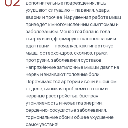
02
дополнительные повреждения лишь
ухудшают ситуацию — падения, удары,
аварии и прочее. Нарушенная работа мышц
приведёт к многочисленным симптомам и
заболеваниям. Меняется баланс тела
сверху вниз, формируются копенсации и
адаптации — проявлясь как гипертонус
мышц, остеохондроз, сколиоз, грыжи,
протрузии, заболевания суставов.
Напряжённые затылочные мышцы давят на
нервы и вызывают головные боли.
Пережимаются артерии и вены в шейном
отделе, вызывая проблемы со сном и
нервные расстройства, быстрая
утомляемость и нехватка энергии,
сердечно-сосудистые заболевания,
гормональные сбои и общее ухудшение
самочувствия!