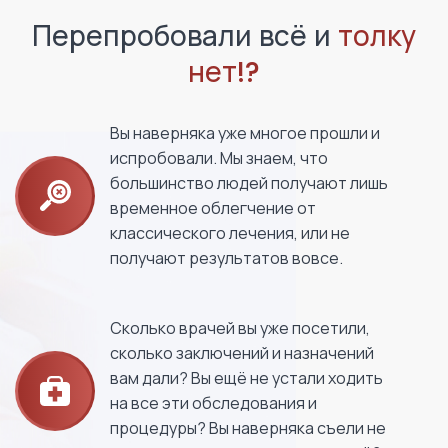
Перепробовали всё и
толку
нет!?
Вы наверняка уже многое прошли и
испробовали. Мы знаем, что
большинство людей получают лишь
временное облегчение от
классического лечения, или не
получают результатов вовсе.
Сколько врачей вы уже посетили,
сколько заключений и назначений
вам дали? Вы ещё не устали ходить
на все эти обследования и
процедуры? Вы наверняка съели не