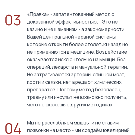
03
«Правка» - запатентованный метод с
доказанной эффективностью. Это не
казино и не шаманизм - а закономерности
Вашей центральной нервной системы,
которые открыты более столетия назад но
не применяются в медицине. Воздействие
оказывается исключтельно на мышцы. Без
операций, лекарств и мануальной терапии.
Не затрагиваются артерии, спинной мозг,
кости и связки, нет вреда от химических
препаратов. Поэтому метод безопасен,
травму или инсульт не возможно получить,
чего не скажешь о других методиках.
04
Мы не расслабляем мышцы, и не ставим
позвонки на место - мы создаём ювелирный