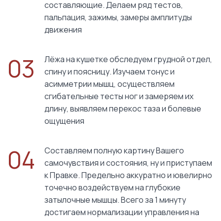
составляющие. Делаем ряд тестов,
пальпация, зажимы, замеры амплитуды
движения
03
Лёжа на кушетке обследуем грудной отдел,
спину и поясницу. Изучаем тонус и
асимметрии мышц, осуществляем
сгибательные тесты ног и замеряем их
длину, выявляем перекос таза и болевые
ощущения
04
Составляем полную картину Вашего
самочувствия и состояния, ну и приступаем
к Правке. Предельно аккуратно и ювелирно
точечно воздействуем на глубокие
затылочные мышцы. Всего за 1 минуту
достигаем нормализации управления на