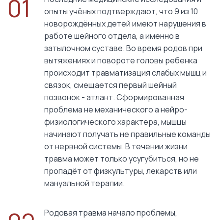
01
опыты учёных подтверждают, что 9 из 10
новорождённых детей имеют нарушения в
работе шейного отдела, а именно в
затылочном суставе. Во время родов при
вытяжениях и повороте головы ребенка
происходит травматизация слабых мышц и
связок, смещается первый шейный
позвонок - атлант. Сформированная
проблема не механического а нейро-
физиологического характера, мышцы
начинают получать не правильные команды
от нервной системы. В течении жизни
травма может только усугубиться, но не
пропадёт от физкультуры, лекарств или
мануальной терапии.
Родовая травма начало проблемы,