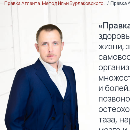
Правка Атланта. Метод Ильи Бурлаковского.
Правка 
«Правк
здоровь
жизни, 
самовос
организ
множест
и болей
позвоно
остеохо
таза, н