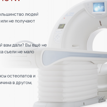
большинство людей
 или не получают
й вам дали? Вы ещё не
ка съели не мало
нсы остеопатов и
чина в другом,