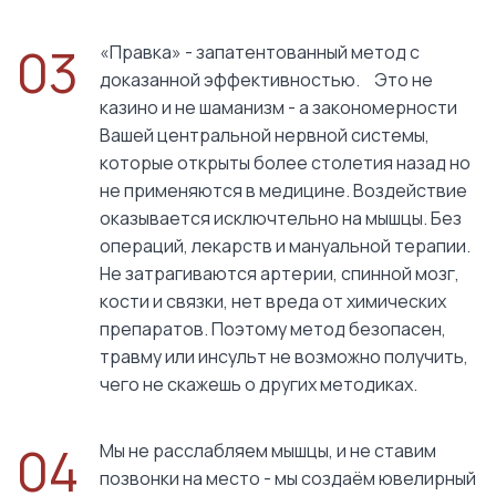
03
«Правка» - запатентованный метод с
доказанной эффективностью. Это не
казино и не шаманизм - а закономерности
Вашей центральной нервной системы,
которые открыты более столетия назад но
не применяются в медицине. Воздействие
оказывается исключтельно на мышцы. Без
операций, лекарств и мануальной терапии.
Не затрагиваются артерии, спинной мозг,
кости и связки, нет вреда от химических
препаратов. Поэтому метод безопасен,
травму или инсульт не возможно получить,
чего не скажешь о других методиках.
04
Мы не расслабляем мышцы, и не ставим
позвонки на место - мы создаём ювелирный