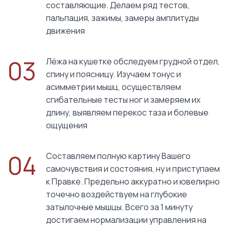
составляющие. Делаем ряд тестов,
пальпация, зажимы, замеры амплитуды
движения
03
Лёжа на кушетке обследуем грудной отдел,
спину и поясницу. Изучаем тонус и
асимметрии мышц, осуществляем
сгибательные тесты ног и замеряем их
длину, выявляем перекос таза и болевые
ощущения
04
Составляем полную картину Вашего
самочувствия и состояния, ну и приступаем
к Правке. Предельно аккуратно и ювелирно
точечно воздействуем на глубокие
затылочные мышцы. Всего за 1 минуту
достигаем нормализации управления на