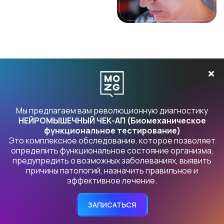
Как мы
возвращаем здоровье
Мы предлагаем вам революционную диагностику
НЕЙРОМЫШЕЧНЫЙ ЧЕК-АП (Биомеханическое
Мое образование -
функциональное тестирование)
реабилитолог
Это комплексное обследование, которое позволяет
определить функциональное состояние организма,
предупредить о возможных заболеваниях, выявить
Для меня важно быть честным, не давать людям корявую
причины патологий, назначить правильное и
эффективное лечение.
информацию и самому находиться в правде
относительно того, что и как я делаю. Я общаюсь со
специалистами разного профиля, врачами -
ЗАПИСАТЬСЯ
неврологами, мануальными терапевтами, кинезиологами,