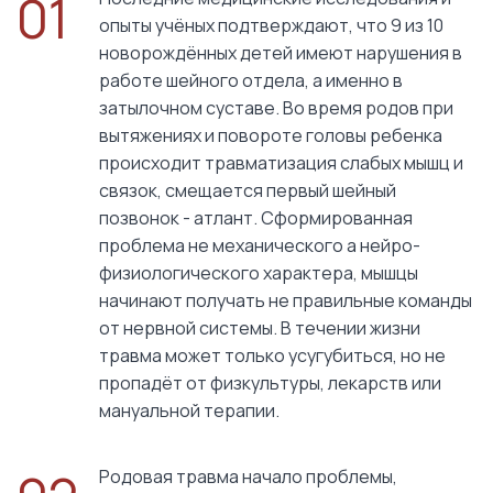
01
опыты учёных подтверждают, что 9 из 10
новорождённых детей имеют нарушения в
работе шейного отдела, а именно в
затылочном суставе. Во время родов при
вытяжениях и повороте головы ребенка
происходит травматизация слабых мышц и
связок, смещается первый шейный
позвонок - атлант. Сформированная
проблема не механического а нейро-
физиологического характера, мышцы
начинают получать не правильные команды
от нервной системы. В течении жизни
травма может только усугубиться, но не
пропадёт от физкультуры, лекарств или
мануальной терапии.
Родовая травма начало проблемы,