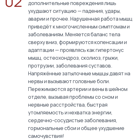
02
дополнительные повреждения лишь
ухудшают ситуацию — падения, удары,
аварии и прочее. Нарушенная работа мышц
приведёт к многочисленным симптомам и
заболеваниям. Меняется баланс тела
сверху вниз, формируются копенсации и
адаптации — проявлясь как гипертонус
мышц, остеохондроз, сколиоз, грыжи,
протрузии, заболевания суставов.
Напряжённые затылочные мышцы давят на
нервы и вызывают головные боли.
Пережимаются артерии и вены в шейном
отделе, вызывая проблемы со сном и
нервные расстройства, быстрая
утомляемость и нехватка энергии,
сердечно-сосудистые заболевания,
гормональные сбои и общее ухудшение
самочувствия!