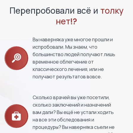
Перепробовали всё и
толку
нет!?
Вы наверняка уже многое прошли и
испробовали. Мы знаем, что
большинство людей получают лишь
временное облегчение от
классического лечения, или не
получают результатов вовсе.
Сколько врачей вы уже посетили,
сколько заключений и назначений
вам дали? Вы ещё не устали ходить
на все эти обследования и
процедуры? Вы наверняка съели не